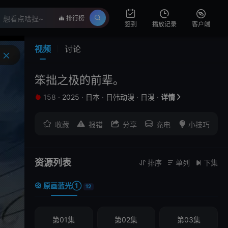
排行榜
签到
播放记录
客户端
视频
讨论
笨拙之极的前辈。
158
·
2025
·
日本
·
日韩动漫
·
日漫
·
详情







收藏
报错
分享
充电
小技巧
资源列表
排序
单列
下集



原画蓝光①

12
第01集
第02集
第03集