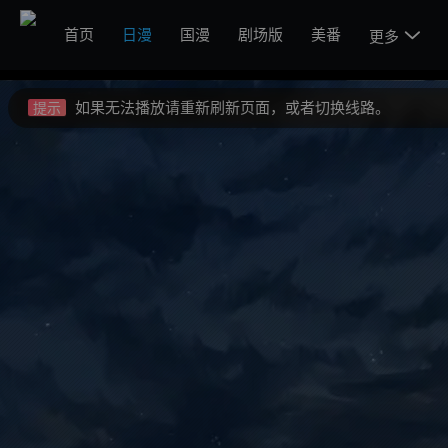
不要轻易相信视频中的广告，谨防上当受骗!
提示
首页
日漫
国漫
剧场版
美番

更多
如果无法播放请重新刷新页面，或者切换线路。
提示
视频载入速度跟网速有关，请耐心等待几秒钟。
提示
不要轻易相信视频中的广告，谨防上当受骗!
提示