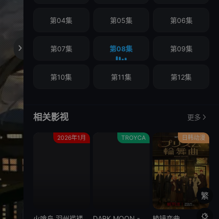
第04集
第05集
第06集
第07集
第08集
第09集

第10集
第11集
第12集
相关影视
更多
2026年1月
TROYCA
日韩动漫
繁

火喰鸟 羽州褴褛鸢组
DARK MOON -黑之月: 月之祭坛-
棱镜恋曲