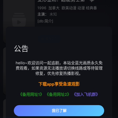
1996
加拿大
欧美动漫
动漫
经典番
主演：
未知
[db:简介]
播放正片
完结
公告
变形金刚赛博坦之战第二季
2020
美国
欧美动漫
动漫
经典番
hello~欢迎访问一起追剧，本站全蓝光画质永久免
主演：
未知
费观看，如果资源无法播放请切换线路或等待管理
[db:简介]
修复，优先修复热播影视。
下载app享受急速观影
播放正片
完结
《备用网址1》
《备用网址2》
《加入飞机群》
变形金刚：超能勇士第二季
1997
加拿大
欧美动漫
动漫
经典番
主演：
未知