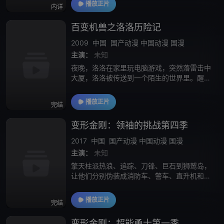
播放正片
内详
球的火焰擎天柱，原来汽车人已经融入
百变机兽之洛洛历险记
2009
中国
国产动漫
中国动漫
国漫
主演：
未知
夜晚，洛洛在家里玩电脑游戏，突然落雷击中
大厦，洛洛被传送到一个陌生的世界里。醒来
之后，洛洛发现自己竟呆在一个以他最喜欢的
机战游戏作为背景的虚拟世界。过不多久，茫
播放正片
完结
然的洛洛就遭到猛兽族黑铁兽的袭击，差点小
变形金刚：领袖的挑战第四季
2017
中国
国产动漫
中国动漫
国漫
主演：
未知
擎天柱派热浪、追踪、刀锋、巨石到狮鹫岛，
让他们分别伪装成消防车、警车、直升机和推
土机，帮助狮鹫岛的人民度过一个又一个难
关。这个秘密起先只有查理伯恩斯警长知道，
播放正片
完结
但是机灵的柯迪伯恩斯很快就发现了这个秘
密，
变形金刚：超能勇士第一季