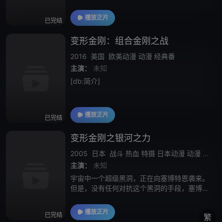
播放正片
已完结
变形金刚：组合金刚之战
2016
美国
欧美动漫
动漫
经典番
主演：
未知
[db:简介]
播放正片
已完结
变形金刚之银河之力
2005
日本
战斗
热血
特摄
日本动漫
动漫
日漫
主演：
未知
宇宙中一个超级黑洞，正在向塞博特恩袭来。
但是，没有任何对抗这个黑洞的手段，塞博特
恩只有被消灭的命运。就在这个时候，一个叫
引天行的古代战士穿越时空，来到了塞博特
播放正片
已完结
繁
恩。引天行声称只有一种叫“Planet F