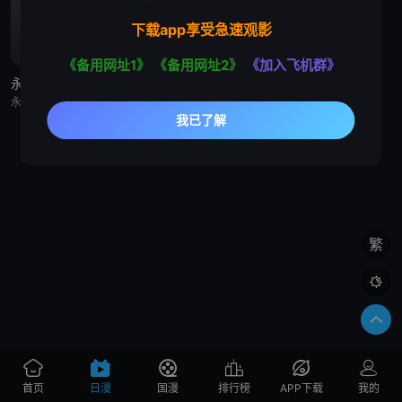
下载app享受急速观影
共12话 12,已完结
《备用网址1》
《备用网址2》
《加入飞机群》
永远的黄昏
永久的黄昏,永恒余晖,永远的黄昏,Towa no Yuugure,Dusk Beyond the End of the World,
没有更多影视了
繁

首页
日漫
国漫
排行榜
APP下载
我的