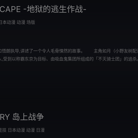
ESCAPE -地狱的逃生作战-
日本动漫
动漫
场版
口悟朗执导,讲述了一个令人毛骨悚然的故事。 主角如月（小野友树配
人,受到以称霸东京为目标、由吸血鬼集团所组成的「不灭骑士团」的追杀
RY 岛上战争
竞技
日本动漫
动漫
日漫