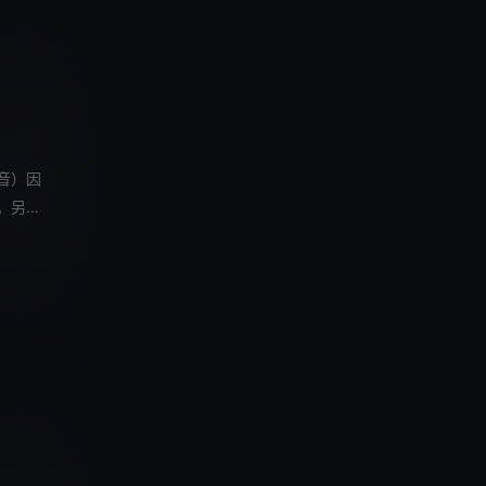
音）因
。另一