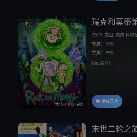
瑞克和莫蒂
2025
美国
搞笑
科幻
导演：
未知
主演：
未知
[db:简介]
播放正片
共10话 10,已完结
末世二轮之