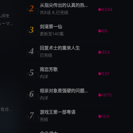
从指尖传出的认真的热情2-青梅竹马是消防员
2
NO
6334

共8话 8,已完结
人间を
ューマ
剑道第一仙
3
NO
69

更新至140集
回复术士的重来人生
4
NO
353

已完结
雨恋芳歌
5
NO
537

内详
相亲对象是强硬的问题学生
6
NO
1870

内详
佐仓绫音
/
中村悠一
/
花泽香菜
/
津田健次郎
游戏王第一部粤语
7
NO
103

完结