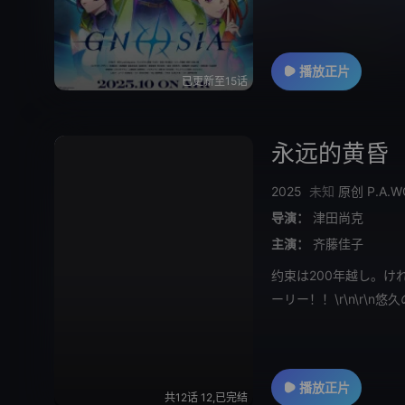
播放正片
已更新至15话
永远的黄昏
2025
未知
原创
P.A.
导演：
津田尚克
主演：
齐藤佳子
约束は200年越し。けれ
ーリー！！\r\n\r
ロイドだ
播放正片
共12话 12,已完结