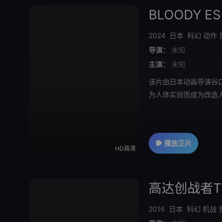
BLOODY 
2024
日本
科幻
动作
导演：
未知
主演：
未知
该片由日本动画导演谷
为人体实验而成为改造
方面,黑道们也誓
播放正片
HD高清
高达创战者T
2016
日本
科幻
机战