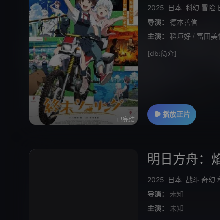
2025
日本
科幻
冒险
导演：
德本善信
主演：
稻垣好
/
富田美
[db:简介]
播放正片
已完结
明日方舟：
2025
日本
战斗
奇幻
导演：
未知
主演：
未知