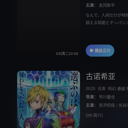
主演：
友冈新平
なんで、人间だけが特
超える知能とチンパン
ンジー」
播放正片
04|周二23:30
古诺希亚
2025
日本
科幻
悬疑
导演：
市川量也
主演：
安济知佳
/
长谷
[db:简介]