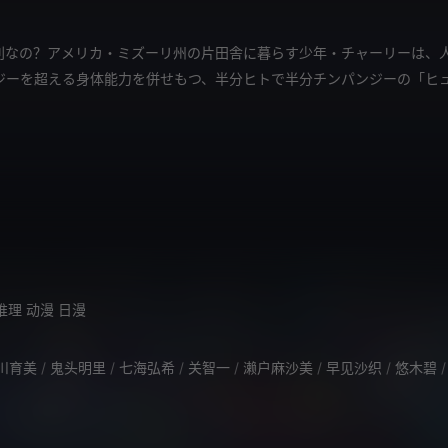
別なの？アメリカ・ミズーリ州の片田舎に暮らす少年・チャーリーは、
ジーを超える身体能力を併せもつ、半分ヒトで半分チンパンジーの「ヒ
推理
动漫
日漫
川育美
/
鬼头明里
/
七海弘希
/
关智一
/
濑户麻沙美
/
早见沙织
/
悠木碧
/