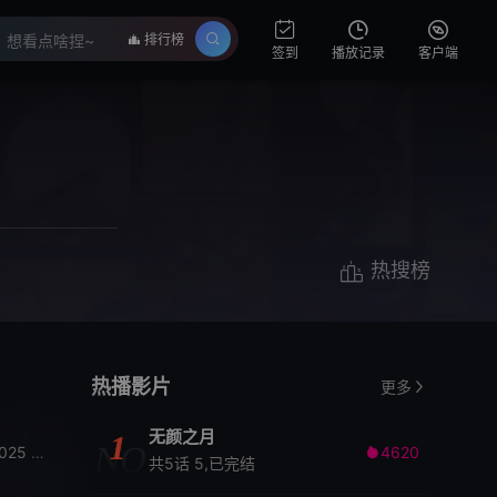
排行榜
签到
播放记录
客户端
热搜榜
热播影片
更多
无颜之月
1
NO
025
SF
日本动画
TVA
科幻
猪爪慎一
2026年
BELLNOX
4620
Films
TOHO
东

共5话 5,已完结