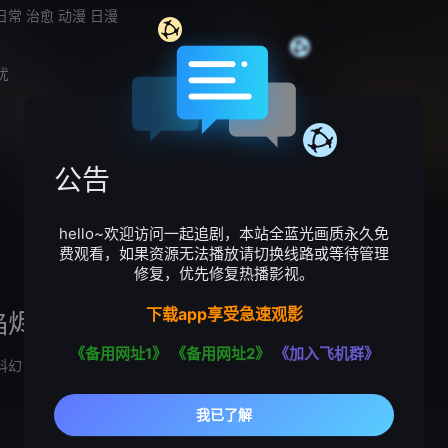
日常
治愈
动漫
日漫
忧
公告
hello~欢迎访问一起追剧，本站全蓝光画质永久免
费观看，如果资源无法播放请切换线路或等待管理
修复，优先修复热播影视。
下载app享受急速观影
焰烬曙明
《备用网址1》
《备用网址2》
《加入飞机群》
科幻
日本动漫
动漫
日漫