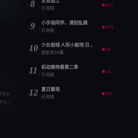
企业战士
8
NO
821

已完结
小手指同学，请别乱摸
9
NO
655

已完结
少女前线 人形小剧场 日语版
10
NO
29

更新至24集
机动奥特曼第二季
11
NO
35

已完结
夏日重现
12
NO
127
ブスト

已完结
アンド